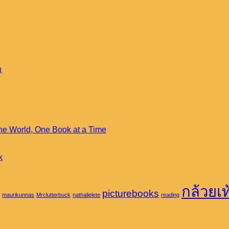
No
ม
Comments
on
พื้นที่
น้อย
นิด
No
he World, One Book at a Time
มหาศาล:
Comments
ห้อง
on
Astrid
No
k
สมุด
Lindgren:
Comments
สาธารณะ
on
A
Beyond
Childhood
กับ
กล้วยเท
picturebooks
Words:
Champion
maurikunnas
Mrclutterbuck
nathalielete
reading
ความ
The
Who
เท่า
Life
Changed
and
the
เทียม