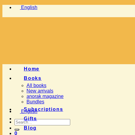
Skip
English
to
content
Home
Books
All books
New arrivals
anorak magazine
Bundles
Subscriptions
English
Gifts
Search
for:
Blog
0