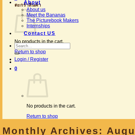
About
ตะกร้าสินค้า
About us
Meet the Bananas
The Picturebook Makers
Internships
Contact US
No products in the cart.
Search
for:
Return to shop
Login / Register
0
No products in the cart.
Return to shop
Monthly Archives:
Augu