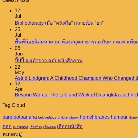
Latest Posts
17
Jul
No
Bibliotherapy เมื่อ “หนังสือ” กลายเป็น “ยา”
Comments
25
on
Jul
Bibliotherapy
พื้นที่น้อยนิดมหาศาล: ห้องสมุดสาธารณะกับความเท่าเทีย
เมื่อ
05
“หนังสือ”
Jun
No
กลาย
ปิ๊ปปี้ ถุงเท้ายาว ฉบับหนังสือภาพ
Comments
22
เป็น
on
May
“ยา”
ปิ๊ป
Astrid Lindgren: A Childhood Champion Who Changed t
12
ปี้
Apr
ถุงเท้า
Beyond Words: The Life and Work of Duangtida Jochnic
ยาว
Tag Cloud
ฉบับ
หนังสือ
barefootbanana
homelibraries
humour
belovedtoys
childrensbook
library
ภาพ
ตลก
เลือกหนังสือ
เมาริกุนนัส
เรื่องขำๆ
เรื่องตลก
หมวดหมู่