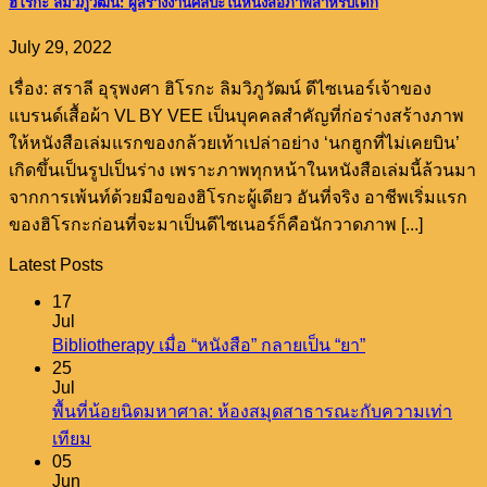
ฮิโรกะ ลิมวิภูวัฒน์: ผู้สร้างงานศิลปะในหนังสือภาพสำหรับเด็ก
July 29, 2022
เรื่อง: สราลี อุรุพงศา ฮิโรกะ ลิมวิภูวัฒน์ ดีไซเนอร์เจ้าของ
แบรนด์เสื้อผ้า VL BY VEE เป็นบุคคลสำคัญที่ก่อร่างสร้างภาพ
ให้หนังสือเล่มแรกของกล้วยเท้าเปล่าอย่าง ‘นกฮูกที่ไม่เคยบิน’
เกิดขึ้นเป็นรูปเป็นร่าง เพราะภาพทุกหน้าในหนังสือเล่มนี้ล้วนมา
จากการเพ้นท์ด้วยมือของฮิโรกะผู้เดียว อันที่จริง อาชีพเริ่มแรก
ของฮิโรกะก่อนที่จะมาเป็นดีไซเนอร์ก็คือนักวาดภาพ [...]
Latest Posts
17
Jul
No
Bibliotherapy เมื่อ “หนังสือ” กลายเป็น “ยา”
Comments
25
on
Jul
Bibliotherapy
พื้นที่น้อยนิดมหาศาล: ห้องสมุดสาธารณะกับความเท่า
เมื่อ
No
เทียม
“หนังสือ”
Comments
05
on
กลาย
Jun