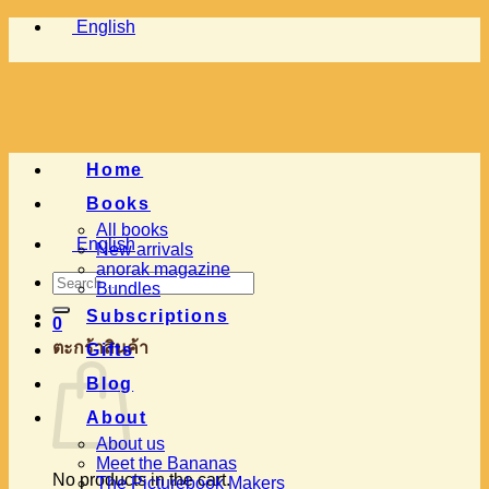
Skip
English
to
content
Home
Books
All books
English
New arrivals
anorak magazine
Search
Bundles
for:
Subscriptions
0
ตะกร้าสินค้า
Gifts
Blog
About
About us
Meet the Bananas
No products in the cart.
The Picturebook Makers