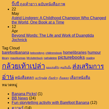
พื้นที่
No
เป็น
ปิ๊ปปี้ ถุงเท้ายาว ฉบับหนังสือภาพ
Comments
น้อย
22
“ยา”
on
May
นิด
ปิ๊ป
Astrid Lindgren: A Childhood Champion Who Changed
มหาศาล:
No
the World, One Book at a Time
ปี้
ห้อง
Comments
12
ถุงเท้า
on
Apr
สมุด
Astrid
ยาว
Beyond Words: The Life and Work of Duangtida
สาธารณะ
Lindgren:
No
Jochnick
ฉบับ
A
Comments
กับ
หนังสือ
Tag Cloud
on
Childhood
ความ
barefootbanana
Beyond
homelibraries
Champion
humour
ภาพ
belovedtoys
childrensbook
เท่า
Words:
picturebooks
Who
library
maurikunnas
Mrclutterbuck
nathalielete
reading
The
Changed
เทียม
กล้วยเท้าเปล่า
ส่งเสริมการ
Life
the
ของเล่นที่รัก
คุณปุ๊บปั๊บ
and
World,
Work
One
อ่าน
หนังสือตลก
เลือกหนังสือ
เมาริกุนนัส
เรื่องขำๆ
เรื่องตลก
of
Book
Duangtida
at
หมวดหมู่
Jochnick
a
Time
Banana Picks!
(1)
BB News
(24)
Fun storytelling activity with Barefoot Banana
(12)
ความรู้
(14)