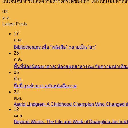
แห่งจินตนาการและความสร้างสรรค์ของเด็ก โลกใบนี้ไม่มีคำตอบท
03
ต.ค.
Latest Posts
17
ก.ค.
ไม่มี
Bibliotherapy เมื่อ “หนังสือ” กลายเป็น “ยา”
25
ความ
ก.ค.
เห็น
พื้นที่น้อยนิดมหาศาล: ห้องสมุดสาธารณะกับความเท่าเทีย
บน
05
Bibliotherapy
มิ.ย.
เมื่อ
ไม่มี
ปิ๊ปปี้ ถุงเท้ายาว ฉบับหนังสือภาพ
“หนังสือ”
22
ความ
กลาย
พ.ค.
เห็น
เป็น
Astrid Lindgren: A Childhood Champion Who Changed t
บน
“ยา”
12
ปิ๊ป
เม.ย.
ปี้
Beyond Words: The Life and Work of Duangtida Jochnic