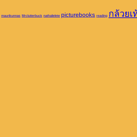
ความ
สมุด
Astrid
เห็น
สาธารณะ
Lindgren:
กล้วยเท
picturebooks
A
maurikunnas
Mrclutterbuck
nathalielete
reading
บน
กับ
Childhood
Beyond
ความ
Champion
Words:
Who
เท่า
The
Changed
Life
เทียม
the
and
World,
Work
One
of
Book
Duangtida
at
Jochnick
a
Time