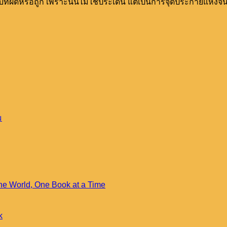
ี่ผิดหรือถูก เพราะนั่นไม่ใช่ประเด็น แต่เป็นการจุดประกายแห่
ไม่มี
ม
ความ
เห็น
บน
พื้นที่
น้อย
he World, One Book at a Time
ไม่มี
นิด
ความ
มหาศาล:
เห็น
k
ไม่มี
ห้อง
บน