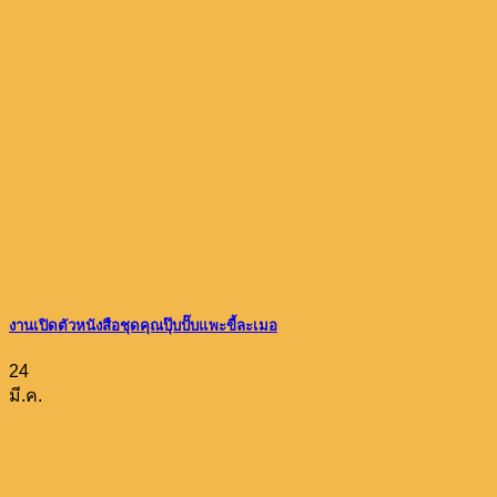
งานเปิดตัวหนังสือชุดคุณปุ๊บปั๊บแพะขี้ละเมอ
24
มี.ค.