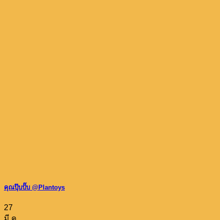
คุณปุ๊บปั๊บ @Plantoys
27
มี.ค.