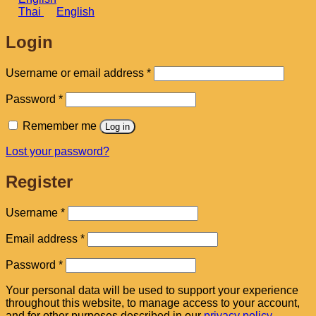
Thai
English
Login
Required
Username or email address
*
Required
Password
*
Remember me
Log in
Lost your password?
Register
Required
Username
*
Required
Email address
*
Required
Password
*
Your personal data will be used to support your experience
throughout this website, to manage access to your account,
and for other purposes described in our
privacy policy
.