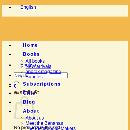
Skip
English
to
content
Home
Books
All books
English
New arrivals
anorak magazine
Search
Bundles
for:
Subscriptions
0
ตะกร้าสินค้า
Gifts
Blog
About
About us
Meet the Bananas
No products in the cart.
The Picturebook Makers