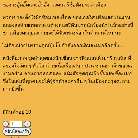
ของวงอู๊ดอี๊ดและอ้ำอึ้ง! วงดนตรีชื่อดังประจำเมือง
พวกเขาจะตั้งใจฝึกซ้อมเพลงร็อค ของเอลวิส เพื่อแสดงในงาน
ฉลองส่งท้ายเทศกาล แต่วงดนตรีดันขาดนักร้องนำ! แล้วอย่างนี้
ชาวเมืองตะกุยตะกายจะได้ฟังเพลงร็อกในตำนานไหมนะ
ไม่ต้องห่วง! เพราะคุณปุ๊บปั๊บกำลังออกเดินละเมออีกครั้ง…
หนังสือภาพชุดล่าสุดของนักเขียนชาวฟินแลนด์ เมาริ กุนนัส ที่
ครองใจเด็ก ๆ ทั่วโลกด้วยเนื้อเรื่องสนุก ป่วน ชวนฮา เจ้าของผล
งานอย่าง
ซานตาคลอส
และ
หนังสือชุดคุณปุ๊บปั๊บแพะขี้ละเมอ
ซึ่งในเล่มนี้ทุกคนจะได้รู้จักตัวละครอื่น ๆ ในเมืองตะกุยตะกาย
มากยิ่งขึ้น
มีสินค้าอยู่ 10
จำนวน
หยิบใส่ตะกร้า
เรื่อง