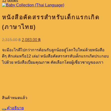
12 books
หนังสือคัดสรรสำหรับเด็กแรกเกิด
(ภาษาไทย)
Original
Current
2,315.00
฿
2,083.00
฿
price
price
was:
is:
จะมีอะไรดีไปกว่าการต้อนรับลูกน้อยสู่โลกใบใหม่ด้วยหนังสือ
2,315.00 ฿.
2,083.00 ฿.
ดีๆ สักเล่มหรือ12 เล่ม!
หนังสือคัดสรรสรหับเด็กแรกเกิดประกอบ
ไปด้วย
หนังสือเปี่ยมคุณภาพ
คัดเลือกโดยผู้เชี่ยวชาญของเรา
สินค้าหมดแล้ว
คำอธิบาย