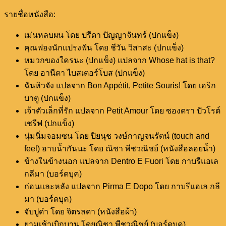
รายชื่อหนังสือ:
เม่นหลบผน โดย ปรีดา ปัญญาจันทร์ (ปกแข็ง)
คุณฟองนักแปรงฟัน โดย ชีวัน วิสาสะ (ปกแข็ง)
หมวกของใครนะ (ปกแข็ง) แปลจาก Whose hat is that?
โดย อานีตา ไบสเตอร์โบส (ปกแข็ง)
ฉันหิวจัง แปลจาก Bon Appétit, Petite Souris! โดย เอริก
บาตู (ปกแข็ง)
เจ้าตัวเล็กที่รัก แปลจาก Petit Amour โดย ซองดรา ปัวโรต์
เชรีฟ (ปกแข็ง)
นุ่มนิ่มจอมซน โดย ปิยนุช วงษ์กาญจนรัตน์ (touch and
feel) อาบน้ำกันนะ โดย ณิชา พีชวณิชย์ (หนังสือลอยน้ำ)
ข้างในข้างนอก แปลจาก Dentro E Fuori โดย กาบรีแอเล
กลีมา (บอร์ดบุค)
ก่อนและหลัง แปลจาก Pirma E Dopo โดย กาบรีแอเล กลี
มา (บอร์ดบุค)
จับปูดำ โดย จิตรลดา (หนังสือผ้า)
ยามเช้าเบิกบาน โดยณิชา พีชวณิชย์ (บอร์ดบุค)