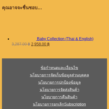
คุณอาจจะชื่นชอบ…
Baby Collection (Thai & English)
Original
Current
3,287.00
฿
2,958.00
฿
price
price
was:
is:
3,287.00 ฿.
2,958.00 ฿.
ข้อกำหนดและเงื่อนไข
นโยบายการจัดเก็บข้อมูลส่วนบุคคล
นโยบายการปกป้องข้อมูล
นโยบายการจัดส่งสินค้า
นโยบายการคืนสินค้า
นโยบายการยกเลิกSubscription