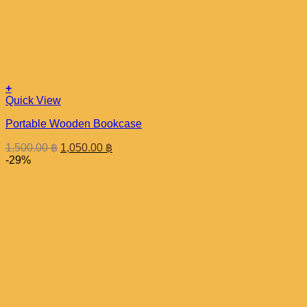
+
Quick View
Portable Wooden Bookcase
Original
Current
1,500.00
฿
1,050.00
฿
price
price
-29%
was:
is:
1,500.00 ฿.
1,050.00 ฿.