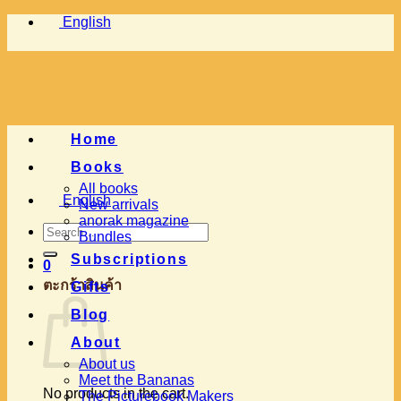
Skip
English
to
content
Home
Books
All books
English
New arrivals
anorak magazine
Search
Bundles
for:
Subscriptions
0
ตะกร้าสินค้า
Gifts
Blog
About
About us
Meet the Bananas
No products in the cart.
The Picturebook Makers