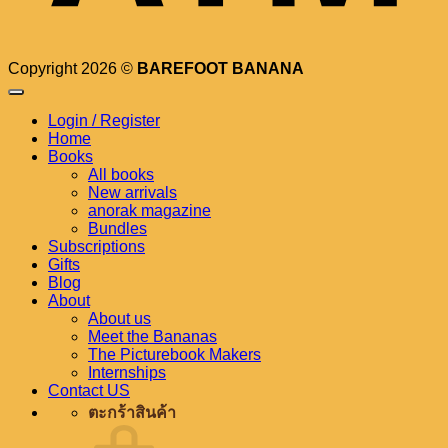
Copyright 2026 ©
BAREFOOT BANANA
Login / Register
Home
Books
All books
New arrivals
anorak magazine
Bundles
Subscriptions
Gifts
Blog
About
About us
Meet the Bananas
The Picturebook Makers
Internships
Contact US
ตะกร้าสินค้า