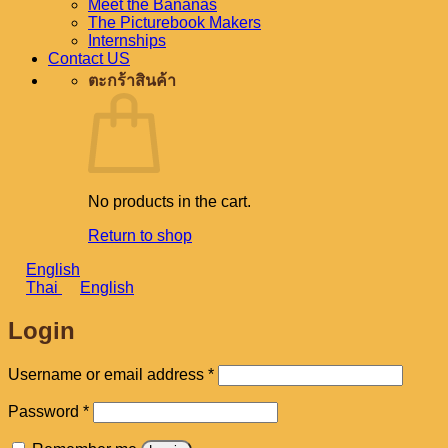
Meet the Bananas
The Picturebook Makers
Internships
Contact US
ตะกร้าสินค้า
No products in the cart.
Return to shop
English
Thai
English
Login
Required
Username or email address
*
Required
Password
*