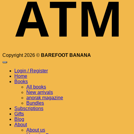
Copyright 2026 ©
BAREFOOT BANANA
Login / Register
Home
Books
All books
New arrivals
anorak magazine
Bundles
Subscriptions
Gifts
Blog
About
About us