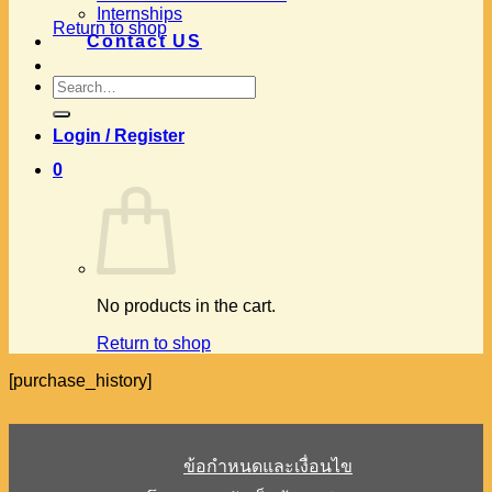
Internships
Return to shop
Contact US
Search
for:
Login / Register
0
No products in the cart.
Return to shop
[purchase_history]
ข้อกำหนดและเงื่อนไข