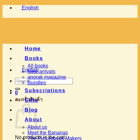
Skip
English
to
content
Home
Books
All books
English
New arrivals
anorak magazine
Search
Bundles
for:
Subscriptions
0
ตะกร้าสินค้า
Gifts
Blog
About
About us
Meet the Bananas
No products in the cart.
The Picturebook Makers