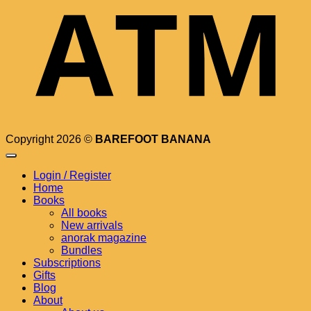
Copyright 2026 ©
BAREFOOT BANANA
Login / Register
Home
Books
All books
New arrivals
anorak magazine
Bundles
Subscriptions
Gifts
Blog
About