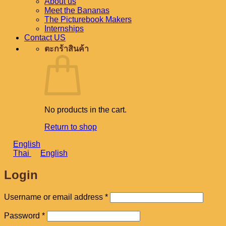
About us
Meet the Bananas
The Picturebook Makers
Internships
Contact US
ตะกร้าสินค้า
No products in the cart.
Return to shop
English
Thai
English
Login
Required
Username or email address
*
Required
Password
*