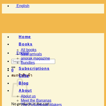
Skip
English
to
content
Home
Books
All books
English
New arrivals
anorak magazine
Search
Bundles
for:
Subscriptions
0
ตะกร้าสินค้า
Gifts
Blog
About
About us
Meet the Bananas
No products in the cart.
The Picturebook Makers