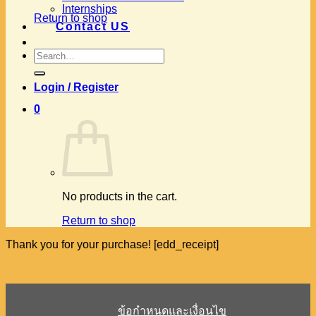
Internships
Return to shop
Contact US
Search
for:
Login / Register
0
No products in the cart.
Return to shop
Thank you for your purchase! [edd_receipt]
ข้อกำหนดและเงื่อนไข